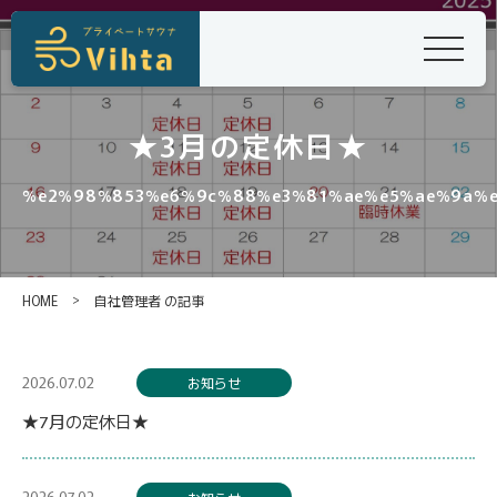
★3月の定休日★
%e2%98%853%e6%9c%88%e3%81%ae%e5%ae%9a%
>
HOME
自社管理者 の記事
2026.07.02
お知らせ
★7月の定休日★
2026.07.02