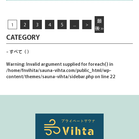
最
1
2
3
4
5
...
>
後 »
CATEGORY
すべて
（）
Warning
: Invalid argument supplied for foreach() in
/home/fnvihita/sauna-vihta.com/public_html/wp-
content/themes/sauna-vihta/sidebar.php
on line
22